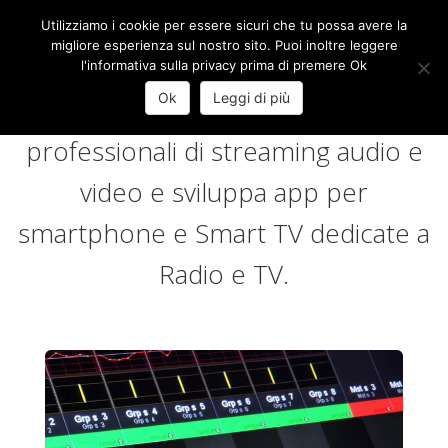
Utilizziamo i cookie per essere sicuri che tu possa avere la
Toggl
migliore esperienza sul nostro sito. Puoi inoltre leggere
Skip
l'informativa sulla privacy prima di premere Ok
to
content
Ok
Leggi di più
InMyStream
realizza soluzioni
professionali di streaming audio e
video e sviluppa app per
smartphone e Smart TV dedicate a
Radio e TV.