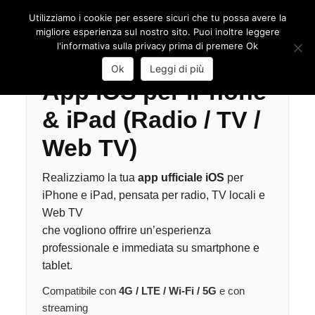
Utilizziamo i cookie per essere sicuri che tu possa avere la
Toggl
migliore esperienza sul nostro sito. Puoi inoltre leggere
Skip
l'informativa sulla privacy prima di premere Ok
to
content
Ok
Leggi di più
App iOS per iPhone
& iPad (Radio / TV /
Web TV)
Realizziamo la tua
app ufficiale iOS
per
iPhone e iPad, pensata per radio, TV locali e
Web TV
che vogliono offrire un’esperienza
professionale e immediata su smartphone e
tablet.
Compatibile con
4G / LTE / Wi-Fi / 5G
e con
streaming