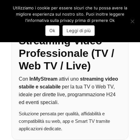
Utilizziamo i cookie per essere sicuri che tu possa avere la
Toggl
migliore esperienza sul nostro sito. Puoi inoltre leggere
Skip
l'informativa sulla privacy prima di premere Ok
to
content
Ok
Leggi di più
Streaming Video
Professionale (TV /
Web TV / Live)
Con
InMyStream
attivi uno
streaming video
stabile e scalabile
per la tua TV o Web TV,
ideale per dirette live, programmazione H24
ed eventi speciali.
Soluzione pensata per qualità, affidabilità e
compatibilità su web, app e Smart TV tramite
applicazioni dedicate.